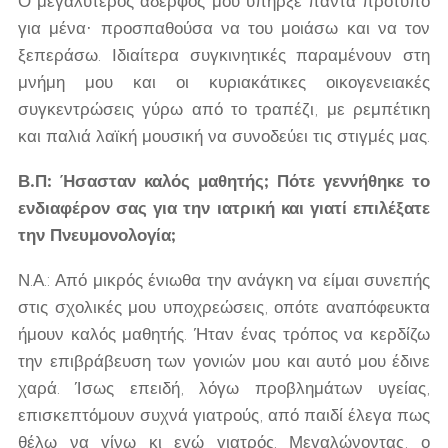
Ο μεγαλύτερος αδερφός μου υπήρξε πάντα πρότυπο
για μένα· προσπαθούσα να του μοιάσω και να τον
ξεπεράσω. Ιδιαίτερα συγκινητικές παραμένουν στη
μνήμη μου και οι κυριακάτικες οικογενειακές
συγκεντρώσεις γύρω από το τραπέζι, με ρεμπέτικη
και παλιά λαϊκή μουσική να συνοδεύει τις στιγμές μας.
Β.Π: Ήσασταν καλός μαθητής; Πότε γεννήθηκε το
ενδιαφέρον σας για την ιατρική και γιατί επιλέξατε
την Πνευμονολογία;
Ν.Α.: Από μικρός ένιωθα την ανάγκη να είμαι συνεπής
στις σχολικές μου υποχρεώσεις, οπότε αναπόφευκτα
ήμουν καλός μαθητής. Ήταν ένας τρόπος να κερδίζω
την επιβράβευση των γονιών μου και αυτό μου έδινε
χαρά. Ίσως επειδή, λόγω προβλημάτων υγείας,
επισκεπτόμουν συχνά γιατρούς, από παιδί έλεγα πως
θέλω να γίνω κι εγώ γιατρός. Μεγαλώνοντας, ο