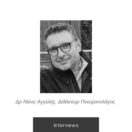
Δρ Νίκος Αγγελής, Διδάκτωρ Πνευμονολόγος
Interviews