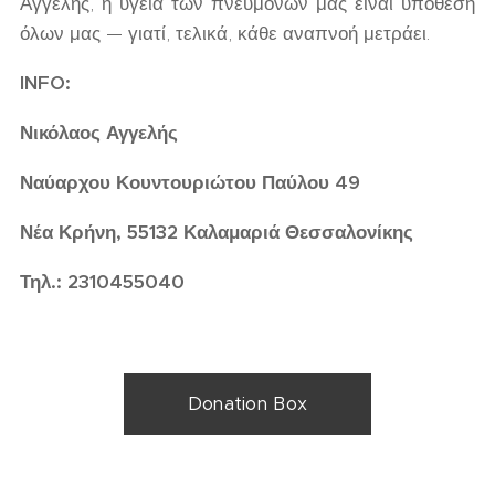
Αγγελής, η υγεία των πνευμόνων μας είναι υπόθεση
όλων μας — γιατί, τελικά, κάθε αναπνοή μετράει.
INFO:
Νικόλαος Αγγελής
Ναύαρχου Κουντουριώτου Παύλου 49
Νέα Κρήνη, 55132 Καλαμαριά Θεσσαλονίκης
Τηλ.: 2310455040
Donation Box