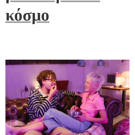
κόσμο