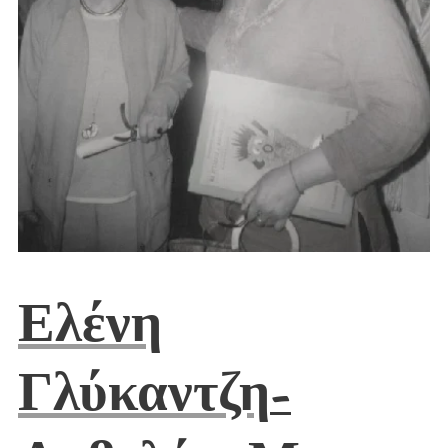
Ελένη
Γλύκαντζη
-