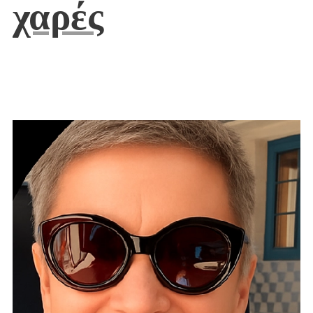
χαρές