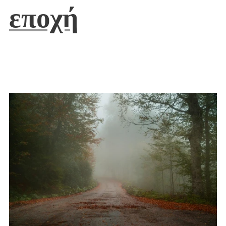
εποχή