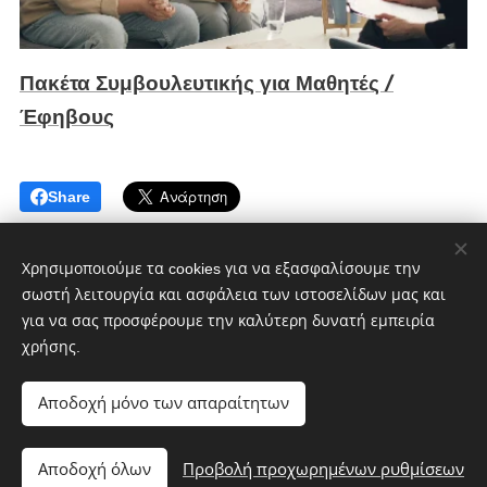
Πακέτα Συμβουλευτικής για Μαθητές /
Έφηβους
Share
Χρησιμοποιούμε τα cookies για να εξασφαλίσουμε την
σωστή λειτουργία και ασφάλεια των ιστοσελίδων μας και
για να σας προσφέρουμε την καλύτερη δυνατή εμπειρία
χρήσης.
CultMagz.com
Powered by
Webnode
Cookies
Αποδοχή μόνο των απαραίτητων
Γλώσσες
Αποδοχή όλων
Προβολή προχωρημένων ρυθμίσεων
Ελληνικά
English