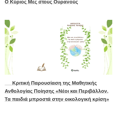
Ο Κύριος Μες στους Ουρανούς
🕊️ Κριτική Παρουσίαση της Μαθητικής
Ανθολογίας Ποίησης «Νέοι και Περιβάλλον.
Τα παιδιά μπροστά στην οικολογική κρίση»