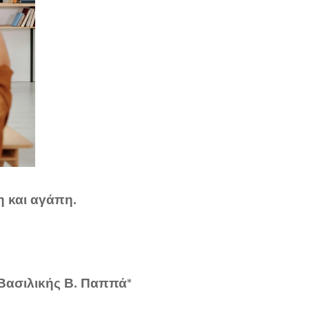
η και αγάπη.
Βασιλικής Β. Παππά*