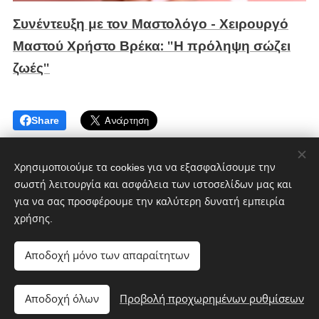
Συνέντευξη με τον Μαστολόγο - Χειρουργό
Μαστού Χρήστο Βρέκα: "Η πρόληψη σώζει
ζωές"
Share
Χρησιμοποιούμε τα cookies για να εξασφαλίσουμε την
σωστή λειτουργία και ασφάλεια των ιστοσελίδων μας και
για να σας προσφέρουμε την καλύτερη δυνατή εμπειρία
χρήσης.
CultMagz.com
Powered by
Webnode
Cookies
Αποδοχή μόνο των απαραίτητων
Γλώσσες
Αποδοχή όλων
Προβολή προχωρημένων ρυθμίσεων
Ελληνικά
English