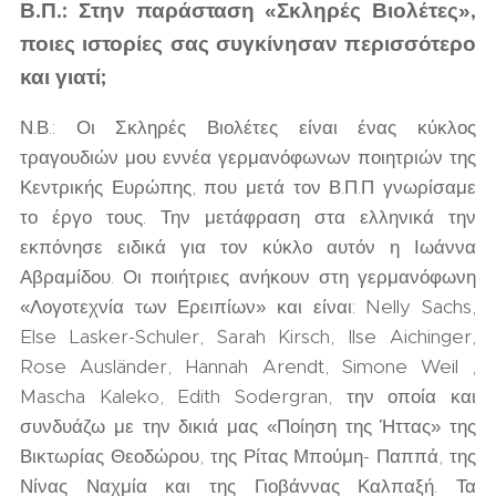
Β.Π.: Στην παράσταση «Σκληρές Βιολέτες»,
ποιες ιστορίες σας συγκίνησαν περισσότερο
και γιατί;
Ν.Β.: Οι Σκληρές Βιολέτες είναι ένας κύκλος
τραγουδιών μου εννέα γερμανόφωνων ποιητριών της
Κεντρικής Ευρώπης, που μετά τον Β.Π.Π γνωρίσαμε
το έργο τους. Την μετάφραση στα ελληνικά την
εκπόνησε ειδικά για τον κύκλο αυτόν η Ιωάννα
Αβραμίδου. Οι ποιήτριες ανήκουν στη γερμανόφωνη
«Λογοτεχνία των Ερειπίων» και είναι: Nelly Sachs,
Else Lasker-Schuler, Sarah Kirsch, Ilse Aichinger,
Rose Ausländer, Hannah Arendt, Simone Weil ,
Mascha Kaleko, Edith Sodergran, την οποία και
συνδυάζω με την δικιά μας «Ποίηση της Ήττας» της
Βικτωρίας Θεοδώρου, της Ρίτας Μπούμη- Παππά, της
Νίνας Ναχμία και της Γιοβάννας Καλπαξή. Τα