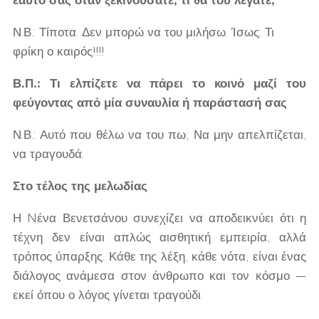
εαυτό σας όταν ξεκινούσατε, τι θα του λέγατε;
Ν.Β.: Τίποτα. Δεν μπορώ να του μιλήσω. Ίσως: Τι
φρίκη ο καιρός!!!!
Β.Π.: Τι ελπίζετε να πάρει το κοινό μαζί του
φεύγοντας από μία συναυλία ή παράστασή σας
Ν.Β.:
Αυτό που θέλω να του πω; Να μην απελπίζεται,
να τραγουδά.
Στο τέλος της μελωδίας
Η Nένα Βενετσάνου συνεχίζει να αποδεικνύει ότι η
τέχνη δεν είναι απλώς αισθητική εμπειρία, αλλά
τρόπος ύπαρξης. Κάθε της λέξη, κάθε νότα, είναι ένας
διάλογος ανάμεσα στον άνθρωπο και τον κόσμο —
εκεί όπου ο λόγος γίνεται τραγούδι.