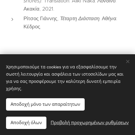
shores)
. Translation: Aliki Naka. Λονδίνο:
Ακακία, 2021.
Ρίτσος Γιάννης,
Τέταρτη Διάσταση
. Αθήνα:
Κέδρος.
Χρησιμοποιούμε τα cookies για να εξασφαλίσουμε την
Donation Box
σωστή λειτουργία και ασφάλεια των ιστοσελίδων μας και
για να σας προσφέρουμε την καλύτερη δυνατή εμπειρία
χρήσης.
Αποδοχή μόνο των απαραίτητων
Αποδοχή όλων
Προβολή προχωρημένων ρυθμίσεων