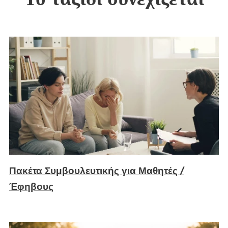
Πακέτα Συμβουλευτικής για Μαθητές /
Έφηβους