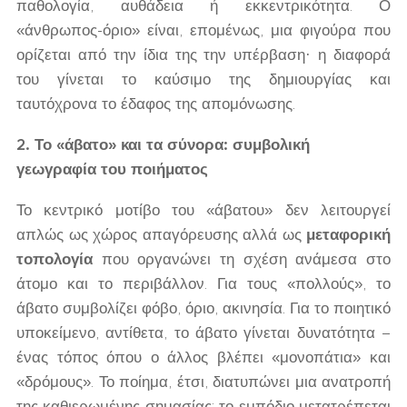
παθολογία, αυθάδεια ή εκκεντρικότητα. Ο
«άνθρωπος-όριο» είναι, επομένως, μια φιγούρα που
ορίζεται από την ίδια της την υπέρβαση· η διαφορά
του γίνεται το καύσιμο της δημιουργίας και
ταυτόχρονα το έδαφος της απομόνωσης.
2. Το «άβατο» και τα σύνορα: συμβολική
γεωγραφία του ποιήματος
Το κεντρικό μοτίβο του «άβατου» δεν λειτουργεί
απλώς ως χώρος απαγόρευσης αλλά ως
μεταφορική
τοπολογία
που οργανώνει τη σχέση ανάμεσα στο
άτομο και το περιβάλλον. Για τους «πολλούς», το
άβατο συμβολίζει φόβο, όριο, ακινησία. Για το ποιητικό
υποκείμενο, αντίθετα, το άβατο γίνεται δυνατότητα –
ένας τόπος όπου ο άλλος βλέπει «μονοπάτια» και
«δρόμους». Το ποίημα, έτσι, διατυπώνει μια ανατροπή
της καθιερωμένης σημασίας: το εμπόδιο μετατρέπεται