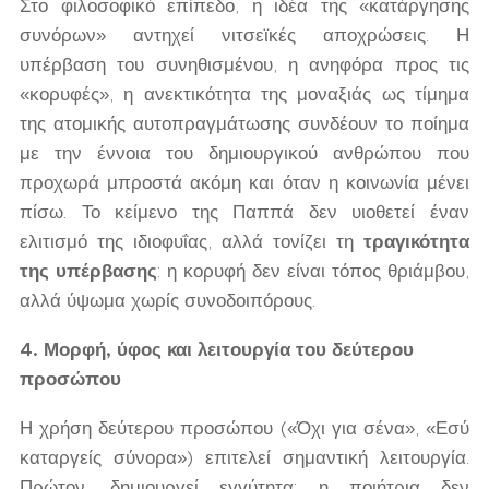
Στο φιλοσοφικό επίπεδο, η ιδέα της «κατάργησης
συνόρων» αντηχεί νιτσεϊκές αποχρώσεις. Η
υπέρβαση του συνηθισμένου, η ανηφόρα προς τις
«κορυφές», η ανεκτικότητα της μοναξιάς ως τίμημα
της ατομικής αυτοπραγμάτωσης συνδέουν το ποίημα
με την έννοια του δημιουργικού ανθρώπου που
προχωρά μπροστά ακόμη και όταν η κοινωνία μένει
πίσω. Το κείμενο της Παππά δεν υιοθετεί έναν
ελιτισμό της ιδιοφυΐας, αλλά τονίζει τη
τραγικότητα
της υπέρβασης
: η κορυφή δεν είναι τόπος θριάμβου,
αλλά ύψωμα χωρίς συνοδοιπόρους.
4. Μορφή, ύφος και λειτουργία του δεύτερου
προσώπου
Η χρήση δεύτερου προσώπου («Όχι για σένα», «Εσύ
καταργείς σύνορα») επιτελεί σημαντική λειτουργία.
Πρώτον, δημιουργεί εγγύτητα: η ποιήτρια δεν